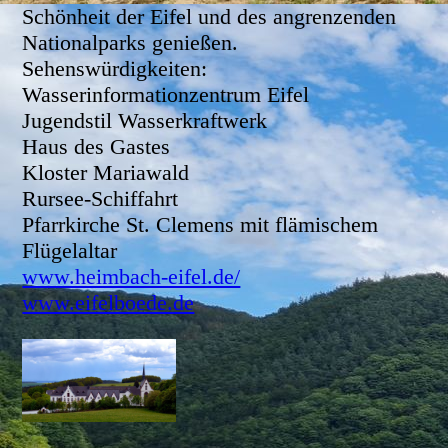
Schönheit der Eifel und des angrenzenden
Nationalparks genießen.
Sehenswürdigkeiten:
Wasserinformationzentrum Eifel
Jugendstil Wasserkraftwerk
Haus des Gastes
Kloster Mariawald
Rursee-Schiffahrt
Pfarrkirche St. Clemens mit flämischem
Flügelaltar
www.heimbach-eifel.de/
www.eifelboede.de