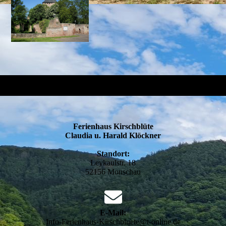
Ferienhaus Kirschblüte
Claudia u. Harald Klöckner
Standort:
Leykaulstr. 18
52156 Monschau
E-Mail:
Info-Ferienhaus-Kirschbluete@t-online.de