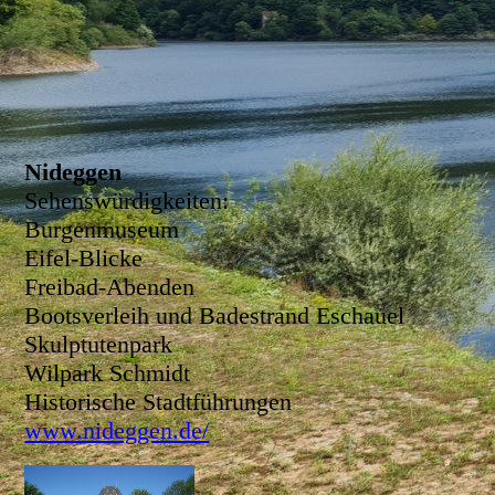
Nideggen
Sehenswürdigkeiten:
Burgenmuseum
Eifel-Blicke
Freibad-Abenden
Bootsverleih und Badestrand Eschauel
Skulptutenpark
Wilpark Schmidt
Historische Stadtführungen
www.nideggen.de/